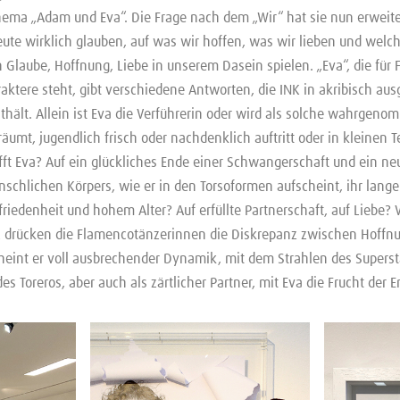
ema „Adam und Eva“. Die Frage nach dem „Wir“ hat sie nun erweiter
eute wirklich glauben, auf was wir hoffen, was wir lieben und welc
Glaube, Hoffnung, Liebe in unserem Dasein spielen. „Eva“, die für 
raktere steht, gibt verschiedene Antworten, die INK in akribisch au
sthält. Allein ist Eva die Verführerin oder wird als solche wahrgen
äumt, jugendlich frisch oder nachdenklich auftritt oder in kleinen Te
fft Eva? Auf ein glückliches Ende einer Schwangerschaft und ein ne
schlichen Körpers, wie er in den Torsoformen aufscheint, ihr lange 
riedenheit und hohem Alter? Auf erfüllte Partnerschaft, auf Liebe? 
drücken die Flamencotänzerinnen die Diskrepanz zwischen Hoffnu
eint er voll ausbrechender Dynamik, mit dem Strahlen des Supersta
es Toreros, aber auch als zärtlicher Partner, mit Eva die Frucht der