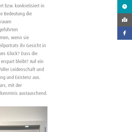
t bzw. konkretisiert in
he Bedeutung die
Frauen
sgeführten
ommen, wenn sie
ilporträts ihr Gesicht in
ues Glück? Dass die
erspart bleibt? Auf ein
Voller Leidenschaft und
ng und Existenz aus.
rs, mit der
 Erkenntnis austauschend.