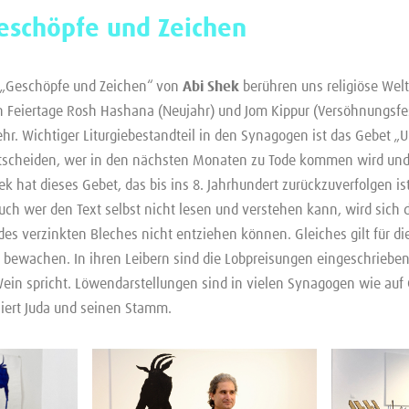
Geschöpfe und Zeichen
g „Geschöpfe und Zeichen“ von
Abi Shek
berühren uns religiöse Wel
n Feiertage Rosh Hashana (Neujahr) und Jom Kippur (Versöhnungsfe
r. Wichtiger Liturgiebestandteil in den Synagogen ist das Gebet „
ntscheiden, wer in den nächsten Monaten zu Tode kommen wird un
ek hat dieses Gebet, das bis ins 8. Jahrhundert zurückzuverfolgen is
uch wer den Text selbst nicht lesen und verstehen kann, wird sich 
s verzinkten Bleches nicht entziehen können. Gleiches gilt für di
in bewachen. In ihren Leibern sind die Lobpreisungen eingeschrieben
ein spricht. Löwendarstellungen sind in vielen Synagogen wie auf 
iert Juda und seinen Stamm.