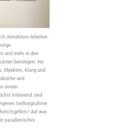
olch minutiöses Arbeiten
nstige
ehr und mehr in den
kästen benötigen. Vor
n, Objekten, Klang und
bubrüche und
 In einem
hst irritierend. Und
r eigenen Stellungnahme
chem Ergebnis? Auf was
in paradiesisches