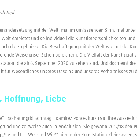
eth Heil
seinandersetzung mit der Welt, mal im umfassenden Sinn, mal unte
ie Welt darbietet und so individuell die Künstlerpersönlichkeiten und
 auch die Ergebnisse. Die Beschäftigung mit der Welt wie mit der Ku
ierende Weise unser Sehen bereichern. Die Vielfalt der Kunst zeigt 
station, die ab 6. September 2020 zu sehen sind. Und doch eint di
ft für Wesentliches unseres Daseins und unseres Verhältnisses zu d
, Hoffnung, Liebe
e“ – so hat Ingrid Sonntag – Ramirez Ponce, kurz
INK
, ihre Ausstell
ssgrund und zeitweise auch in Andalusien. Sie gewann 2017/18 den P
„Sie und Er – Wer sind Wir?“ hier in der Kunststation Kleinsassen,