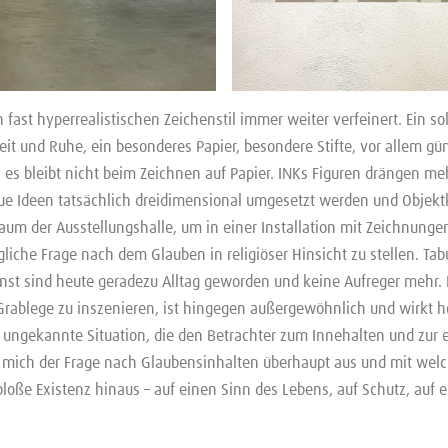
n fast hyperrealistischen Zeichenstil immer weiter verfeinert. Ein s
eit und Ruhe, ein besonderes Papier, besondere Stifte, vor allem gü
es bleibt nicht beim Zeichnen auf Papier. INKs Figuren drängen m
ue Ideen tatsächlich dreidimensional umgesetzt werden und Objekt
aum der Ausstellungshalle, um in einer Installation mit Zeichnunge
gliche Frage nach dem Glauben in religiöser Hinsicht zu stellen. Ta
nst sind heute geradezu Alltag geworden und keine Aufreger mehr.
rablege zu inszenieren, ist hingegen außergewöhnlich und wirkt höc
e ungekannte Situation, die den Betrachter zum Innehalten und zu
 mich der Frage nach Glaubensinhalten überhaupt aus und mit wel
loße Existenz hinaus – auf einen Sinn des Lebens, auf Schutz, auf e