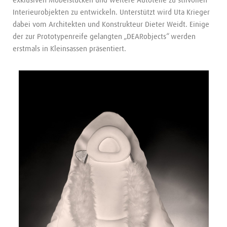
exklusiven Möbelstücken und weitere Autoteile zu stilvollen
Interieurobjekten zu entwickeln. Unterstützt wird Uta Krieger
dabei vom Architekten und Konstrukteur Dieter Weidt. Einige
der zur Prototypenreife gelangten „DEARobjects“ werden
erstmals in Kleinsassen präsentiert.