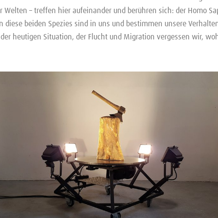
r Welten – treffen hier aufeinander und berühren sich: der Homo S
n diese beiden Spezies sind in uns und bestimmen unsere Verhalte
t der heutigen Situation, der Flucht und Migration vergessen wir, w