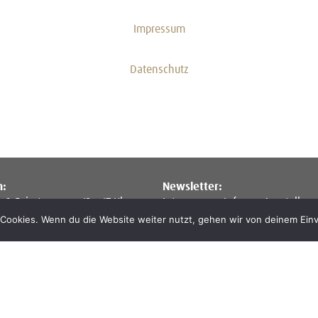
Impressum
Datenschutz
n:
Newsletter:
. & Feiertage von 13 – 17 Uhr
Interesse an Infos zu Ausstellun
o. & Feiertage von 13 – 18 Uhr
oder zur Artothek? Einfach eine 
Cookies. Wenn du die Website weiter nutzt, gehen wir von deinem Einv
und den allgemeinen oder den A
Newsletter abonnieren:
kk@klei