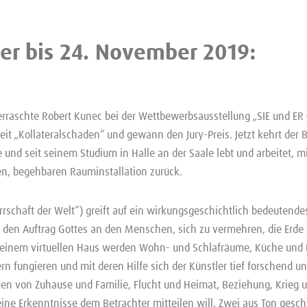
er bis 24. November 2019:
rraschte Robert Kunec bei der Wettbewerbsausstellung „SIE und ER
eit „Kollateralschaden“ und gewann den Jury-Preis. Jetzt kehrt der B
nd seit seinem Studium in Halle an der Saale lebt und arbeitet, mit
en, begehbaren Rauminstallation zurück.
rschaft der Welt“) greift auf ein wirkungsgeschichtlich bedeutende
 den Auftrag Gottes an den Menschen, sich zu vermehren, die Erde z
 einem virtuellen Haus werden Wohn- und Schlafräume, Küche und 
ern fungieren und mit deren Hilfe sich der Künstler tief forschend 
en von Zuhause und Familie, Flucht und Heimat, Beziehung, Krieg 
ine Erkenntnisse dem Betrachter mitteilen will. Zwei aus Ton gesch