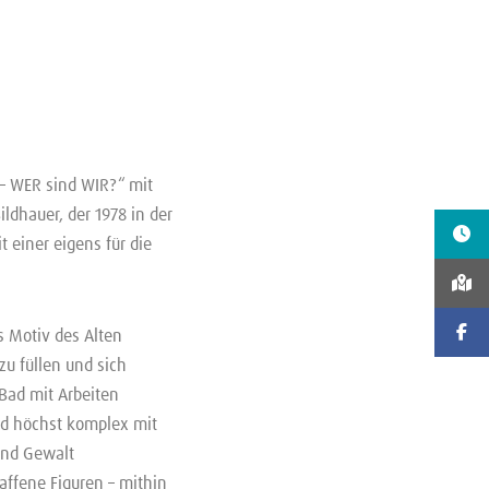
 – WER sind WIR?“ mit
ildhauer, der 1978 in der
 einer eigens für die
s Motiv des Alten
u füllen und sich
Bad mit Arbeiten
und höchst komplex mit
und Gewalt
affene Figuren – mithin