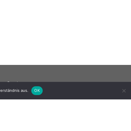
gen, Events
Mail schreiben
erständnis aus.
OK
rtotheks-
nsassen.de