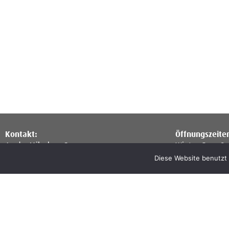
Kontakt:
Öffnungszeite
An der Milseburg 2
Winter: Do. – So
36145 Hofbieber-Kleinsassen
Sommer: Di. – S
Diese Website benutzt 
Telefon: 06657 8002
E-Mail:
kk@kleinsassen.de