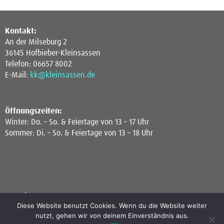
Kontakt:
An der Milseburg 2
36145 Hofbieber-Kleinsassen
Telefon: 06657 8002
E-Mail:
kk@kleinsassen.de
Öffnungszeiten:
Winter: Do. – So. & Feiertage von 13 – 17 Uhr
Sommer: Di. – So. & Feiertage von 13 – 18 Uhr
Newsletter:
Diese Website benutzt Cookies. Wenn du die Website weiter
Interesse an Infos zu Ausstellungen, Events oder zur Artothek?
nutzt, gehen wir von deinem Einverständnis aus.
Einfach eine Mail schreiben und den allgemeinen oder den