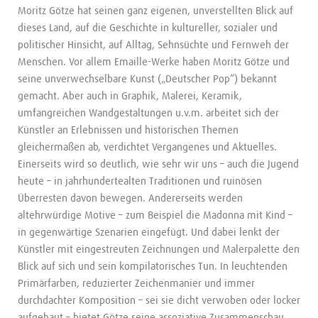
Moritz Götze hat seinen ganz eigenen, unverstellten Blick auf
dieses Land, auf die Geschichte in kultureller, sozialer und
politischer Hinsicht, auf Alltag, Sehnsüchte und Fernweh der
Menschen. Vor allem Emaille-Werke haben Moritz Götze und
seine unverwechselbare Kunst („Deutscher Pop“) bekannt
gemacht. Aber auch in Graphik, Malerei, Keramik,
umfangreichen Wandgestaltungen u.v.m. arbeitet sich der
Künstler an Erlebnissen und historischen Themen
gleichermaßen ab, verdichtet Vergangenes und Aktuelles.
Einerseits wird so deutlich, wie sehr wir uns – auch die Jugend
heute – in jahrhundertealten Traditionen und ruinösen
Überresten davon bewegen. Andererseits werden
altehrwürdige Motive – zum Beispiel die Madonna mit Kind –
in gegenwärtige Szenarien eingefügt. Und dabei lenkt der
Künstler mit eingestreuten Zeichnungen und Malerpalette den
Blick auf sich und sein kompilatorisches Tun. In leuchtenden
Primärfarben, reduzierter Zeichenmanier und immer
durchdachter Komposition – sei sie dicht verwoben oder locker
aufgebaut – bietet Götze seine assoziative Zusammenschau