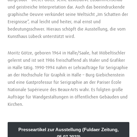
und geistreiche Interpretation dar. Auch das beeindruckende
graphische Oeuvre verkündet seine Weltsicht „Im Schatten der
Ereignisse“, mal leicht und heiter, mal ernst und
bedeutungsschwer. Hieraus schöpft die Ausstellung, die vom
Kunsthaus Lübeck unterstützt wird.
Moritz Götze, geboren 1964 in Halle/Saale, hat Möbeltischler
gelernt und ist seit 1986 freischaffend als Maler und Grafiker
in Halle tätig. 1990-1994 nahm er Lehraufträge für Serigraphie
an der Hochschule für Graphik in Halle – Burg Giebichenstein
und eine Gastprofessur für Serigraphie an der Pariser École
Nationale Supérieure des Beaux-Arts wahr. Es folgten große
Aufträge für Wandgestaltungen in öffentlichen Gebäuden und
Kirchen.
Presseartikel zur Ausstellung (Fuldaer Zeitung,
05.07.2023)