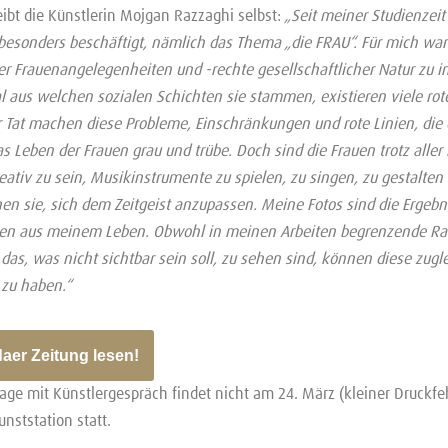
ibt die Künstlerin Mojgan Razzaghi selbst:
„Seit meiner Studienzeit
esonders beschäftigt, nämlich das Thema „die FRAU“. Für mich war 
r Frauenangelegenheiten und -rechte gesellschaftlicher Natur zu in
al aus welchen sozialen Schichten sie stammen, existieren viele rot
r Tat machen diese Probleme, Einschränkungen und rote Linien, di
as Leben der Frauen grau und trübe. Doch sind die Frauen trotz alle
eativ zu sein, Musikinstrumente zu spielen, zu singen, zu gestalten
en sie, sich dem Zeitgeist anzupassen. Meine Fotos sind die Ergeb
gen aus meinem Leben. Obwohl in meinen Arbeiten begrenzende R
as, was nicht sichtbar sein soll, zu sehen sind, können diese zugle
n zu haben.“
daer Zeitung lesen!
age mit Künstlergespräch findet nicht am 24. März (kleiner Druckfe
nststation statt.