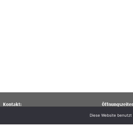
Kontakt:
Öffnungszeite
An der Milseburg 2
Winter: Do. – So
Diese Website benutzt 
36145 Hofbieber-Kleinsassen
Sommer: Di. – S
Telefon: 06657 8002
E-Mail:
kk@kleinsassen.de