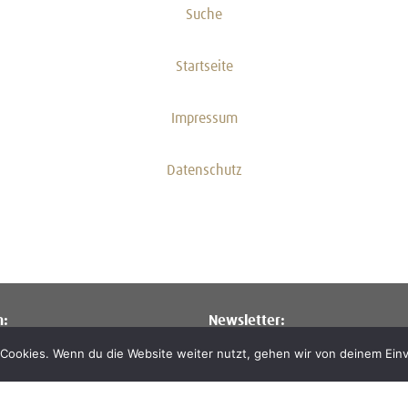
Suche
Startseite
Impressum
Datenschutz
n:
Newsletter:
. & Feiertage von 13 – 17 Uhr
Interesse an Infos zu Ausstellun
Cookies. Wenn du die Website weiter nutzt, gehen wir von deinem Einv
o. & Feiertage von 13 – 18 Uhr
oder zur Artothek? Einfach eine 
und den allgemeinen oder den A
Newsletter abonnieren:
kk@klei