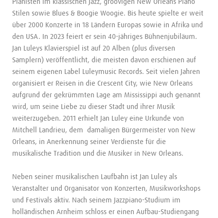
Pianisten im klassischen Jazz, groovigen New Orleans Piano
Stilen sowie Blues & Boogie Woogie. Bis heute spielte er weit
über 2000 Konzerte in 18 Ländern Europas sowie in Afrika und
den USA. In 2023 feiert er sein 40-jähriges Bühnenjubiläum.
Jan Luleys Klavierspiel ist auf 20 Alben (plus diversen
Samplern) veröffentlicht, die meisten davon erschienen auf
seinem eigenen Label Luleymusic Records. Seit vielen Jahren
organisiert er Reisen in die Crescent City, wie New Orleans
aufgrund der gekrümmten Lage am Mississippi auch genannt
wird, um seine Liebe zu dieser Stadt und ihrer Musik
weiterzugeben. 2011 erhielt Jan Luley eine Urkunde von
Mitchell Landrieu, dem damaligen Bürgermeister von New
Orleans, in Anerkennung seiner Verdienste für die
musikalische Tradition und die Musiker in New Orleans.
Neben seiner musikalischen Laufbahn ist Jan Luley als
Veranstalter und Organisator von Konzerten, Musikworkshops
und Festivals aktiv. Nach seinem Jazzpiano-Studium im
holländischen Arnheim schloss er einen Aufbau-Studiengang