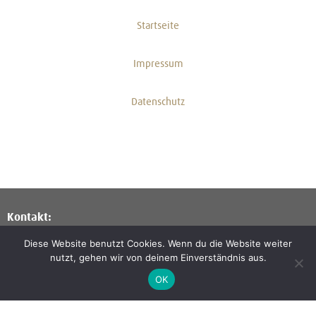
Startseite
Impressum
Datenschutz
Kontakt:
An der Milseburg 2
Diese Website benutzt Cookies. Wenn du die Website weiter
36145 Hofbieber-Kleinsassen
nutzt, gehen wir von deinem Einverständnis aus.
Telefon: 06657 8002
OK
E-Mail:
kk@kleinsassen.de