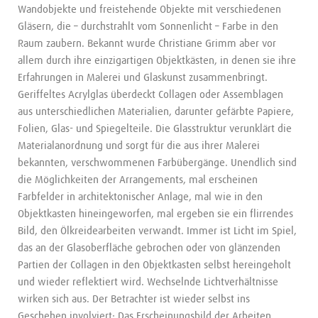
Wandobjekte und freistehende Objekte mit verschiedenen
Gläsern, die – durchstrahlt vom Sonnenlicht – Farbe in den
Raum zaubern. Bekannt wurde Christiane Grimm aber vor
allem durch ihre einzigartigen Objektkästen, in denen sie ihre
Erfahrungen in Malerei und Glaskunst zusammenbringt.
Geriffeltes Acrylglas überdeckt Collagen oder Assemblagen
aus unterschiedlichen Materialien, darunter gefärbte Papiere,
Folien, Glas- und Spiegelteile. Die Glasstruktur verunklärt die
Materialanordnung und sorgt für die aus ihrer Malerei
bekannten, verschwommenen Farbübergänge. Unendlich sind
die Möglichkeiten der Arrangements, mal erscheinen
Farbfelder in architektonischer Anlage, mal wie in den
Objektkasten hineingeworfen, mal ergeben sie ein flirrendes
Bild, den Ölkreidearbeiten verwandt. Immer ist Licht im Spiel,
das an der Glasoberfläche gebrochen oder von glänzenden
Partien der Collagen in den Objektkasten selbst hereingeholt
und wieder reflektiert wird. Wechselnde Lichtverhältnisse
wirken sich aus. Der Betrachter ist wieder selbst ins
Geschehen involviert: Das Erscheinungsbild der Arbeiten