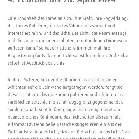
4. Februar bis 28. April 2024
„Die Schönheit der Farbe an sich, ihre Kraft, ihre Sogwirkung,
ihr starkes Pulsieren, ihr zartes Vibrieren fasziniert und
interessiert mich. Und das Licht! Das Licht, das Raum erzeugt
und ihn zugunsten einer erahnten, empfundenen Dimension
auflösen kann.“ So hat Christiane Grimm einmal ihre
Begeisterung für Farbe und Licht selbst formuliert. Und Farbe
selbst ist Ausdruck des Lichts.
In ihrer Malerei, bei der die Ölfarben lasierend in vielen
Schichten auf die Leinwand aufgetragen werden, fängt sie
dieses Licht ein, das die Farben pulsieren und vibrieren lässt.
Farbflächen setzt sie nie scharf abgegrenzt gegeneinander,
sondern schafft subtile Übergänge und erzeugt damit ein
nuancenreiches Kontinuum, das nicht selten als raumhaft
erfahrbar ist. Denn helle Bereiche suggerieren ein aus der
Tiefe aufstrahlendes Licht, das den Betrachter in das Licht-Farb-