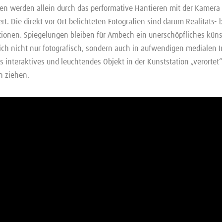
en werden allein durch das performative Hantieren mit der Kamera
. Die direkt vor Ort belichteten Fotografien sind darum Realitäts- 
ionen. Spiegelungen bleiben für Ambech ein unerschöpfliches küns
ich nicht nur fotografisch, sondern auch in aufwendigen medialen In
s interaktives und leuchtendes Objekt in der Kunststation „verortet
n ziehen.