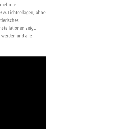
 mehrere
bzw. Lichtcollagen, ohne
tlerisches
stallationen zeigt.
“ werden und alle