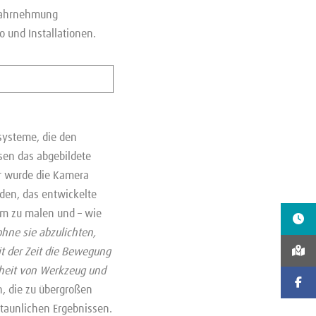
mwahrnehmung
o und Installationen.
systeme, die den
sen das abgebildete
er wurde die Kamera
den, das entwickelte
am zu malen und – wie
 ohne sie abzulichten,
it der Zeit die Bewegung
nheit von Werkzeug und
, die zu übergroßen
taunlichen Ergebnissen.