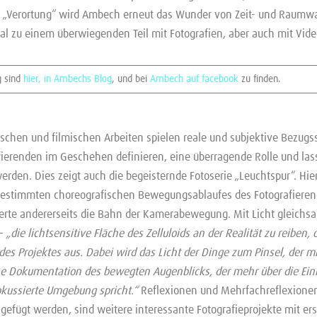
ng „Verortung“ wird Ambech erneut das Wunder von Zeit- und Rau
al zu einem überwiegenden Teil mit Fotografien, aber auch mit Vide
g sind
hier, in Ambechs Blog
, und bei
Ambech auf facebook
zu finden.
ischen und filmischen Arbeiten spielen reale und subjektive Bezugs
ierenden im Geschehen definieren, eine überragende Rolle und las
werden. Dies zeigt auch die begeisternde Fotoserie „Leuchtspur“. Hi
 bestimmten choreografischen Bewegungsablaufes des Fotografieren
erte andererseits die Bahn der Kamerabewegung. Mit Licht gleichs
 –
„die lichtsensitive Fläche des Zelluloids an der Realität zu reiben,
des Projektes aus. Dabei wird das Licht der Dinge zum Pinsel, der m
ine Dokumentation des bewegten Augenblicks, der mehr über die Ei
okussierte Umgebung spricht.“
Reflexionen und Mehrfachreflexionen
ügt werden, sind weitere interessante Fotografieprojekte mit ers