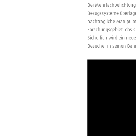
Bei Mehrfachbelichtung
Bezugssysteme überlagert
nachträgliche Manipulat
Forschungsgebiet, das s
Sicherlich wird ein neue
Besucher in seinen Ban