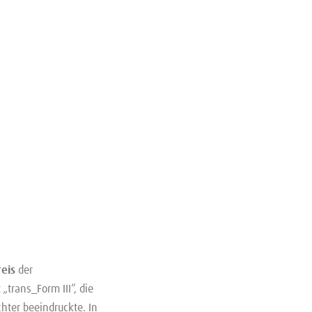
reis
der
„trans_Form III“, die
hter beeindruckte. In